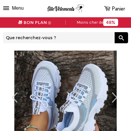
Panier
Menu
48%
🎁 BON PLAN
Moins cher de
ⓘ