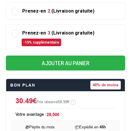
Prenez-en
2
(Livraison gratuite)
Prenez-en
3
(Livraison gratuite)
-15% supplémentaire
AJOUTER AU PANIER
BON PLAN
48%
de moins
30.49€
Prix observé
58.99€
Votre avantage :
28,50€
🎁
Pépite du mois
📦
Expédié en
48h