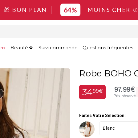
64%
🎁 BON PLAN
MOINS CHER
ⓘ
rix
Beauté
Suivi commande
Questions fréquentes
Robe BOHO C
97.99€
34
99€
Prix observé
Faites Votre Sélection: