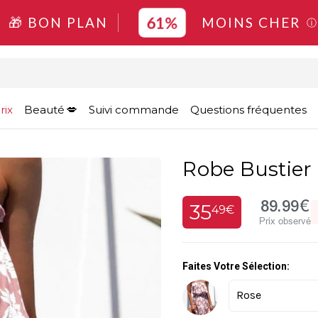
61%
🎁 BON PLAN
MOINS CHER
ⓘ
rix
Beauté
Suivi commande
Questions fréquentes
Robe Bustier 
89.99€
35
49€
Prix observé
Faites Votre Sélection: