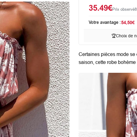
35.49€
Prix observé
8
Votre avantage :
54,50€
🏆
Choix de n
Certaines pièces mode se 
saison, cette
robe bohème