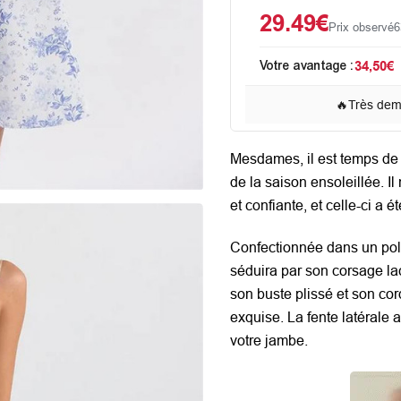
29.49€
Prix observé
6
Votre avantage :
34,50€
🔥
Très de
Mesdames, il est temps de 
de la saison ensoleillée. Il
et confiante, et celle-ci a é
Confectionnée dans un poly
séduira par son corsage lac
son buste plissé et son co
exquise. La fente latérale
votre jambe.