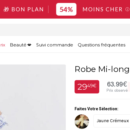
54%
🎁 BON PLAN
MOINS CHER
ⓘ
rix
Beauté
Suivi commande
Questions fréquentes
Robe Mi-long
63.99€
29
49€
Prix observé
Faites Votre Sélection: