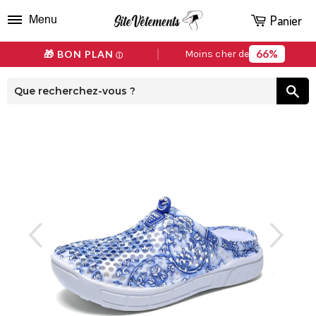
Panier
Menu
66%
🎁 BON PLAN
Moins cher de
ⓘ