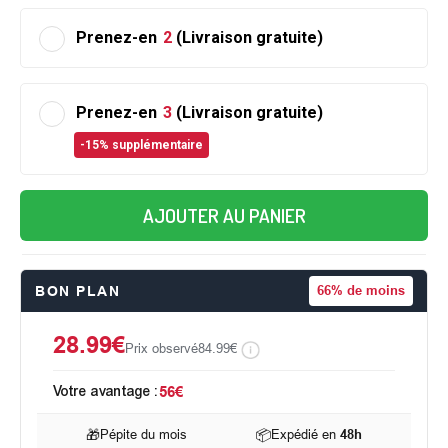
Prenez-en
2
(Livraison gratuite)
Prenez-en
3
(Livraison gratuite)
-15% supplémentaire
AJOUTER AU PANIER
BON PLAN
66%
de moins
28.99€
Prix observé
84.99€
Votre avantage :
56€
🎁
Pépite du mois
📦
Expédié en
48h