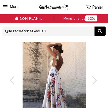
Panier
Menu
52%
🎁 BON PLAN
Moins cher de
ⓘ