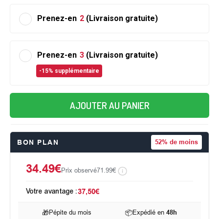
Prenez-en
2
(Livraison gratuite)
Prenez-en
3
(Livraison gratuite)
-15% supplémentaire
AJOUTER AU PANIER
BON PLAN
52%
de moins
34.49€
Prix observé
71.99€
Votre avantage :
37,50€
🎁
Pépite du mois
📦
Expédié en
48h