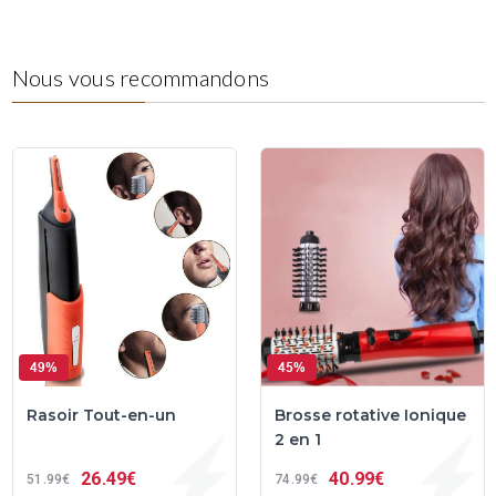
Nous vous recommandons
49%
45%
Rasoir Tout-en-un
Brosse rotative Ionique
2 en 1
26
49€
40
99€
51
99€
74
99€