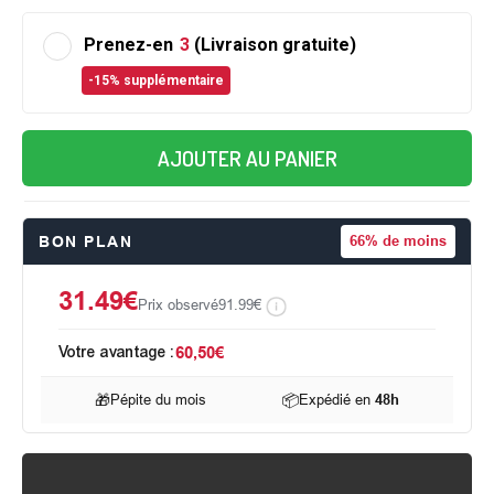
Prenez-en
3
(Livraison gratuite)
-15% supplémentaire
AJOUTER AU PANIER
BON PLAN
66%
de moins
31.49€
Prix observé
91.99€
Votre avantage :
60,50€
🎁
Pépite du mois
📦
Expédié en
48h