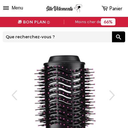
Panier
Menu
66%
🎁 BON PLAN
Moins cher de
ⓘ