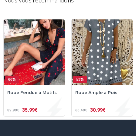
Nous vous recommandons
60%
53%
Robe Fendue à Motifs
Robe Ample à Pois
35
99€
30
99€
89
99€
65
49€