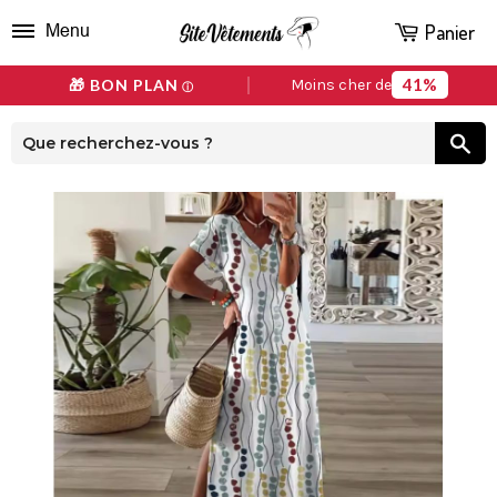
Panier
Menu
41%
🎁 BON PLAN
Moins cher de
ⓘ